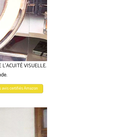
NTE L’ACUITÉ VISUELLE.
nde.
s avis certifiés Amazon